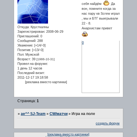
себя найдём
Да
вон, помните когда за
нас пару кв Screw играл
, мы и БТГ выигрывали
22 - 8.
Откуда:
Крусткалны
Анархистам привет
Зарегистрирован
: 2008-06-29
Приглашений:
0
Сообщений:
288
0
Уважение:
[+14/-0]
Позитив:
[+13/-0]
Пол:
Мужской
Возраст:
39
[1986-10-31]
Провел на форуме:
1 день 12 часов
Последний визит:
2011-12-17 19:18:58
[реклама вместо картинки]
Страница:
1
»
ae^^ SJ-Team
»
CW/матчи
»
Игра на поле
создать форум
[реклама вместо картинки]