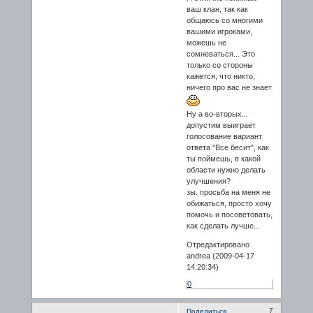
ваш клан, так как
общаюсь со многими
вашими игроками,
можешь не
сомневаться... Это
только со стороны
кажется, что никто,
ничего про вас не знает
Ну а во-вторых...
допустим выиграет
голосование вариант
ответа "Все бесит", как
ты поймешь, в какой
области нужно делать
улучшения?
зы. просьба на меня не
обижаться, просто хочу
помочь и посоветовать,
как сделать лучше...
Отредактировано
andrea (2009-04-17
14:20:34)
0
7
Поделиться