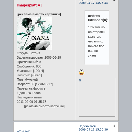
2009-04-17 14:26:44
Imagesplatt[A]
[реклама вместо картинки]
andrea
написал(а):
Это только
со стороны
кажется,
что никто,
ничего про
вас не
Откуда:
Латвия
знает
Зарегистрирован
: 2008-06-29
Приглашений:
0
Сообщений:
830
Уважение:
[+20/-4]
Позитив:
[+30/-1]
Пол:
Мужской
0
Возраст:
36
[1990-06-17]
Провел на форуме:
1 день 20 часов
Последний визит:
2011-02-09 01:35:17
[реклама вместо картинки]
8
Поделиться
2009-04-17 15:55:36