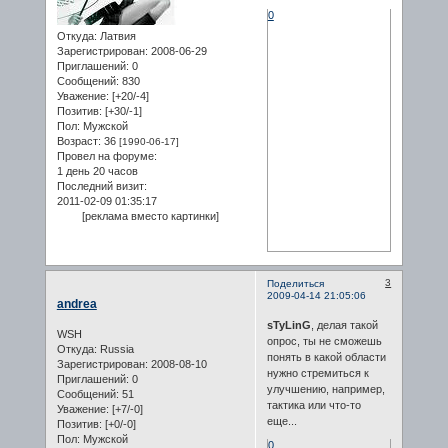
0
Откуда:
Латвия
Зарегистрирован
: 2008-06-29
Приглашений:
0
Сообщений:
830
Уважение:
[+20/-4]
Позитив:
[+30/-1]
Пол:
Мужской
Возраст:
36
[1990-06-17]
Провел на форуме:
1 день 20 часов
Последний визит:
2011-02-09 01:35:17
[реклама вместо картинки]
3
Поделиться
2009-04-14 21:05:06
andrea
sTyLinG
, делая такой
WSH
опрос, ты не сможешь
Откуда:
Russia
понять в какой области
Зарегистрирован
: 2008-08-10
нужно стремиться к
Приглашений:
0
улучшению, например,
Сообщений:
51
тактика или что-то
Уважение:
[+7/-0]
еще...
Позитив:
[+0/-0]
Пол:
Мужской
0