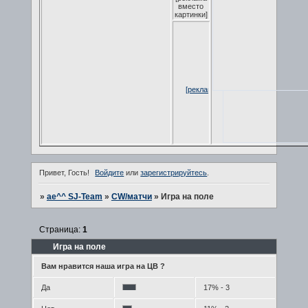
вместо
картинки]
[реклама вместо картинки]
[реклама вме
Привет, Гость!
Войдите
или
зарегистрируйтесь
.
»
ae^^ SJ-Team
»
CW/матчи
»
Игра на поле
Страница:
1
Игра на поле
Вам нравится наша игра на ЦВ ?
Да
17% - 3