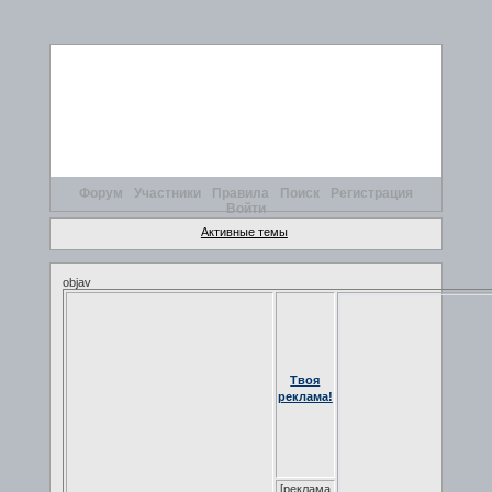
Форум
Участники
Правила
Поиск
Регистрация
Войти
Активные темы
objav
Твоя
реклама!
[реклама