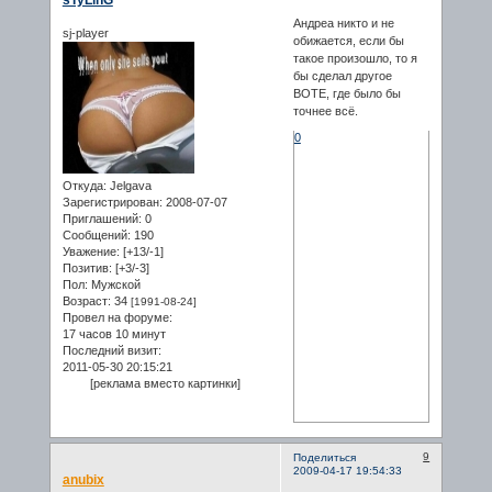
sTyLinG
Андреа никто и не
sj-player
обижается, если бы
такое произошло, то я
бы сделал другое
ВОТЕ, где было бы
точнее всё.
0
Откуда:
Jelgava
Зарегистрирован
: 2008-07-07
Приглашений:
0
Сообщений:
190
Уважение:
[+13/-1]
Позитив:
[+3/-3]
Пол:
Мужской
Возраст:
34
[1991-08-24]
Провел на форуме:
17 часов 10 минут
Последний визит:
2011-05-30 20:15:21
[реклама вместо картинки]
9
Поделиться
2009-04-17 19:54:33
anubix