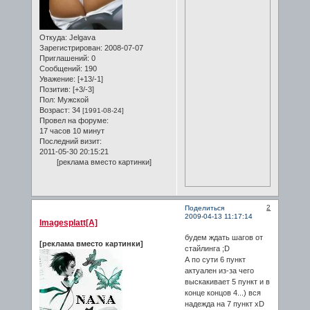
Откуда:
Jelgava
Зарегистрирован
: 2008-07-07
Приглашений:
0
Сообщений:
190
Уважение:
[+13/-1]
Позитив:
[+3/-3]
Пол:
Мужской
Возраст:
34
[1991-08-24]
Провел на форуме:
17 часов 10 минут
Последний визит:
2011-05-30 20:15:21
[реклама вместо картинки]
2
Поделиться
2009-04-13 11:17:14
Imagesplatt[A]
будем ждать шагов от
[реклама вместо картинки]
стайлинга ;D
А по сути 6 пункт
актуален из-за чего
выскакивает 5 пункт и в
конце концов 4...) вся
надежда на 7 пункт xD