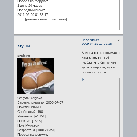
Провел на форуме:
1 день 20 часов
Последний визит:
2011-02-09 01:35:17
[реклама вместо картинки]
5
Поделиться
2009-04-15 13:56:28
sTyLinG
Андреа ты не понимаеш
sj-player
наш клан, тут всё
глубже, что бы точнее
делать опросы, нужно
основное знать.
0
Откуда:
Jelgava
Зарегистрирован
: 2008-07-07
Приглашений:
0
Сообщений:
190
Уважение:
[+13/-1]
Позитив:
[+3/-3]
Пол:
Мужской
Возраст:
34
[1991-08-24]
Провел на форуме: