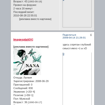
Возраст:
43
[1983-06-16]
Провел на форуме:
2 часа 16 минут
Последний визит:
2010-08-28 22:55:01
[реклама вместо картинки]
4
Поделиться
2009-04-14 21:26:01
Imagesplatt[A]
здесь спрятан глубокий
[реклама вместо картинки]
смысл имхо =) ы xD
0
Откуда:
Латвия
Зарегистрирован
: 2008-06-29
Приглашений:
0
Сообщений:
830
Уважение:
[+20/-4]
Позитив:
[+30/-1]
Пол:
Мужской
Возраст:
36
[1990-06-17]