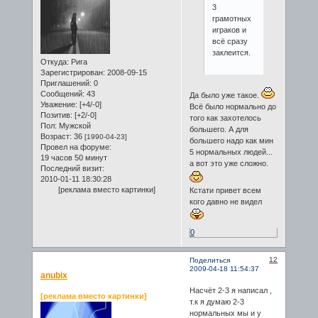
3
грамотных
играков и
всё сразу
заклеится.
Откуда:
Рига
Зарегистрирован
: 2008-09-15
Приглашений:
0
Сообщений:
43
Да было уже такое.
Уважение:
[+4/-0]
Всё было нормально до
Позитив:
[+2/-0]
того как захотелось
Пол:
Мужской
большего. А для
Возраст:
36
[1990-04-23]
большего надо как мин
Провел на форуме:
5 нормальных людей...
19 часов 50 минут
а вот это уже сложно.
Последний визит:
2010-01-11 18:30:28
[реклама вместо картинки]
Кстати привет всем
кого давно не видел
0
12
Поделиться
2009-04-18 11:54:37
anubix
Насчёт 2-3 я написал ,
[реклама вместо картинки]
т.к я думаю 2-3
нормальных мы и у