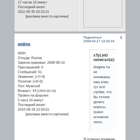
17 часов 10 минут
Последний визит:
2011-05-30 20:15:21
[реклама вместо картинки]
6
Поделиться
2009-04-17 14:20:24
andrea
WSH
sTyLinG
Откуда:
Russia
написал(а):
Зарегистрирован
: 2008-08-10
Андреа ты
Приглашений:
0
Сообщений:
51
не
Уважение:
[+7/-0]
понимаеш
Позитив:
[+0/-0]
наш клан,
Пол:
Мужской
тут всё
Возраст:
43
[1983-06-16]
глубже, что
Провел на форуме:
бы точнее
2 часа 16 минут
делать
Последний визит:
опросы,
2010-08-28 22:55:01
нужно
[реклама вместо картинки]
основное
знать.
Я отлично понимаю