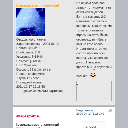
На самом деле всё
[реклама вместо картинки]
зависит от игроков, а не
от км или лидеров.
Взять в команду 2-3
грамотных играков и
всё сразу заклеится. Но
т.к мы в оснавном
играем на Латвийских
Откуда:
Крусткалны
серверах, то и брать
Зарегистрирован
: 2008-06-29
нам не кого особо.
Приглашений:
0
Играет один и тот же
Сообщений:
288
состав практически
Уважение:
[+14/-0]
всегда, уже довольно
Позитив:
[+13/-0]
долго. Наверное,
Пол:
Мужской
просто мы не обучаемы
Возраст:
39
[1986-10-31]
Провел на форуме:
больше.
1 день 12 часов
Последний визит:
0
2011-12-17 19:18:58
[реклама вместо картинки]
10
Поделиться
2009-04-17 21:39:46
Imagesplatt[A]
[реклама вместо картинки]
anubix