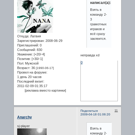
написал(а):
Взять в
команду 2-
3
грамотных
играков и
всё сразу
Откуда:
Латвия
заклеится.
Зарегистрирован
: 2008-06-29
Приглашений:
0
Сообщений:
830
Уважение:
[+20/-4]
неправда xd
Позитив:
[+30/-1]
0
Пол:
Мужской
Возраст:
36
[1990-06-17]
Провел на форуме:
1 день 20 часов
Последний визит:
2011-02-09 01:35:17
[реклама вместо картинки]
11
Поделиться
2009-04-18 01:06:20
Anarchy
sj-player
Взять в
команду 2-