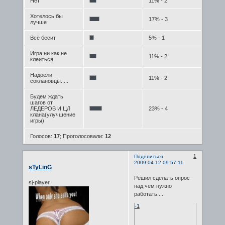
Нет
11% - 2
Хотелось бы
17% - 3
лучше
Всё бесит
5% - 1
Игра ни как не
11% - 2
клеиться
Надоели
11% - 2
соклановцы.....
Будем ждать
шагов от
ЛЕДЕРОВ И ЦЛ
23% - 4
клана(улучшение
игры)
Голосов:
17
;
Проголосовали:
12
1
Поделиться
2009-04-12 09:57:11
sTyLinG
Решил сделать опрос
sj-player
над чем нужно
работать....
-1